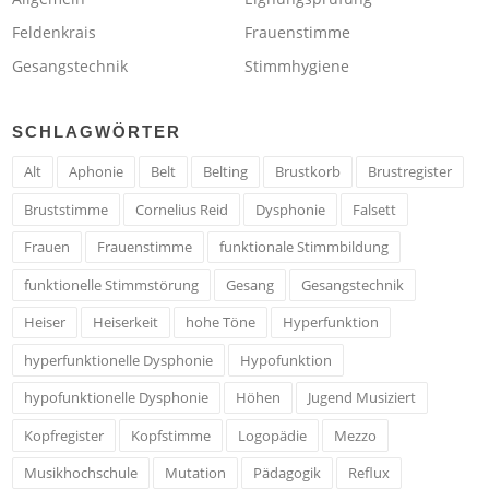
Feldenkrais
Frauenstimme
Gesangstechnik
Stimmhygiene
SCHLAGWÖRTER
Alt
Aphonie
Belt
Belting
Brustkorb
Brustregister
Bruststimme
Cornelius Reid
Dysphonie
Falsett
Frauen
Frauenstimme
funktionale Stimmbildung
funktionelle Stimmstörung
Gesang
Gesangstechnik
Heiser
Heiserkeit
hohe Töne
Hyperfunktion
hyperfunktionelle Dysphonie
Hypofunktion
hypofunktionelle Dysphonie
Höhen
Jugend Musiziert
Kopfregister
Kopfstimme
Logopädie
Mezzo
Musikhochschule
Mutation
Pädagogik
Reflux