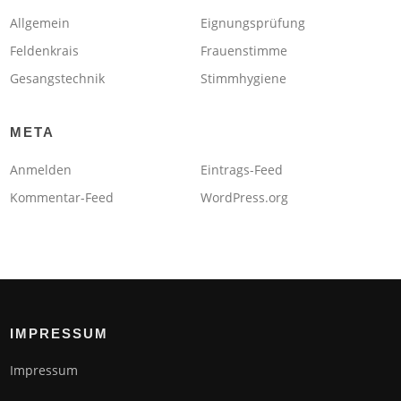
Allgemein
Eignungsprüfung
Feldenkrais
Frauenstimme
Gesangstechnik
Stimmhygiene
META
Anmelden
Eintrags-Feed
Kommentar-Feed
WordPress.org
IMPRESSUM
Impressum