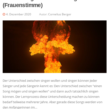
(Frauenstimme)
4. Dezember 2020
Autor:
Cornelius Berger
Der Unterschied zwischen singen wollen und singen können Jeder
Sänger und jede Sängerin kennt es: Den Unterschied zwischen “einen
Song mögen und singen wollen” und dann auch tatsächlich singen
können. Der Lernprozess diese Unterscheidung machen zu können
bedarf teilweise mehrerer Jahre. Aber gerade diese Songs werden von
den Anfängerinnen im…