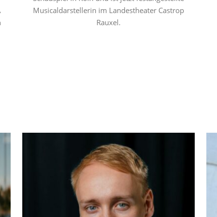
A
Musicaldarstellerin im Landestheater Castrop
n
Rauxel.