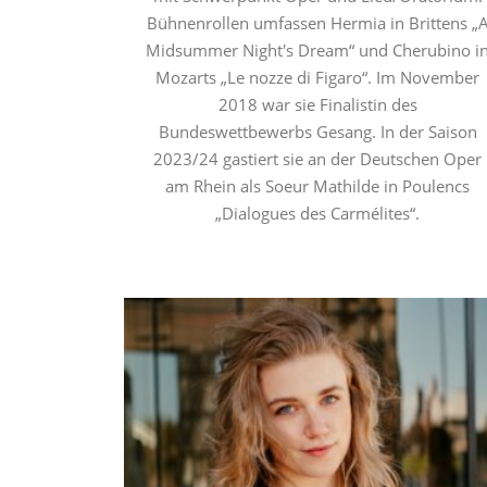
Bühnenrollen umfassen Hermia in Brittens „
Midsummer Night's Dream“ und Cherubino i
Mozarts „Le nozze di Figaro“. Im November
2018 war sie Finalistin des
Bundeswettbewerbs Gesang. In der Saison
2023/24 gastiert sie an der Deutschen Oper
am Rhein als Soeur Mathilde in Poulencs
„Dialogues des Carmélites“.