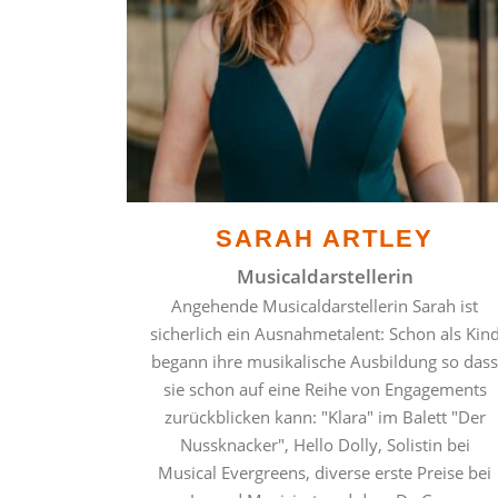
SARAH ARTLEY
Musicaldarstellerin
Angehende Musicaldarstellerin Sarah ist
sicherlich ein Ausnahmetalent: Schon als Kin
begann ihre musikalische Ausbildung so dass
sie schon auf eine Reihe von Engagements
zurückblicken kann: "Klara" im Balett "Der
Nussknacker", Hello Dolly, Solistin bei
Musical Evergreens, diverse erste Preise bei