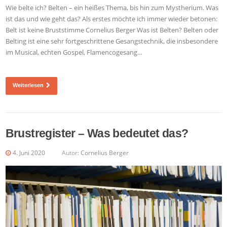
Wie belte ich? Belten – ein heißes Thema, bis hin zum Mystherium. Was
ist das und wie geht das? Als erstes möchte ich immer wieder betonen:
Belt ist keine Bruststimme Cornelius Berger Was ist Belten? Belten oder
Belting ist eine sehr fortgeschrittene Gesangstechnik, die insbesondere
im Musical, echten Gospel, Flamencogesang…
Weiterlesen
Brustregister – Was bedeutet das?
4. Juni 2020
Autor:
Cornelius Berger