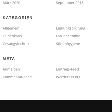
März 2020
September 2018
KATEGORIEN
Allgemein
Eignungsprüfung
Feldenkrais
Frauenstimme
Gesangstechnik
Stimmhygiene
META
Anmelden
Eintrags-Feed
Kommentar-Feed
WordPress.org