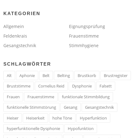
KATEGORIEN
Allgemein
Eignungsprüfung
Feldenkrais
Frauenstimme
Gesangstechnik
Stimmhygiene
SCHLAGWÖRTER
Alt
Aphonie
Belt
Belting
Brustkorb
Brustregister
Bruststimme
Cornelius Reid
Dysphonie
Falsett
Frauen
Frauenstimme
funktionale Stimmbildung
funktionelle Stimmstörung
Gesang
Gesangstechnik
Heiser
Heiserkeit
hohe Töne
Hyperfunktion
hyperfunktionelle Dysphonie
Hypofunktion