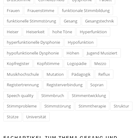
Frauen
Frauenstimme
funktionale Stimmbildung
funktionelle Stimmstörung
Gesang
Gesangstechnik
Heiser
Heiserkeit
hohe Töne
Hyperfunktion
hyperfunktionelle Dysphonie
Hypofunktion
hypofunktionelle Dysphonie
Höhen
Jugend Musiziert
Kopfregister
Kopfstimme
Logopädie
Mezzo
Musikhochschule
Mutation
Pädagogik
Reflux
Registertrennung
Registerverbindung
Sopran
Speech quality
Stimmbruch
Stimmentwicklung
Stimmprobleme
Stimmstörung
Stimmtherapie
Struktur
Stütze
Universität
FACHARTIKEL ZUM THEMA GESANG UND