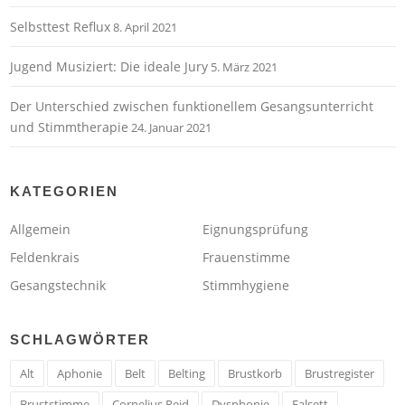
Selbsttest Reflux
8. April 2021
Jugend Musiziert: Die ideale Jury
5. März 2021
Der Unterschied zwischen funktionellem Gesangsunterricht
und Stimmtherapie
24. Januar 2021
KATEGORIEN
Allgemein
Eignungsprüfung
Feldenkrais
Frauenstimme
Gesangstechnik
Stimmhygiene
SCHLAGWÖRTER
Alt
Aphonie
Belt
Belting
Brustkorb
Brustregister
Bruststimme
Cornelius Reid
Dysphonie
Falsett