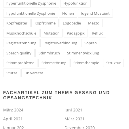
hyperfunktionelle Dysphonie
Hypofunktion
hypofunktionelle Dysphonie
Höhen
Jugend Musiziert
Kopfregister
Kopfstimme
Logopädie
Mezzo
Musikhochschule
Mutation
Pädagogik
Reflux
Registertrennung
Registerverbindung
Sopran
Speech quality
Stimmbruch
Stimmentwicklung
Stimmprobleme
Stimmstörung
Stimmtherapie
Struktur
Stütze
Universität
FACHARTIKEL ZUM THEMA GESANG UND
GESANGSTECHNIK
März 2024
Juni 2021
April 2021
März 2021
Januar 2021
Dezember 2020