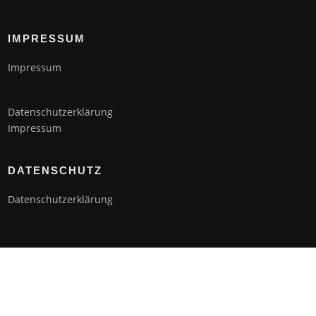
IMPRESSUM
Impressum
Datenschutzerklärung
Impressum
DATENSCHUTZ
Datenschutzerklärung
Copyright © 2026 Gesangsunterricht und Feldenkrais Cornelius Berger.
Alle Rechte vorbehalten.
Screenr parallax theme
von FameThemes