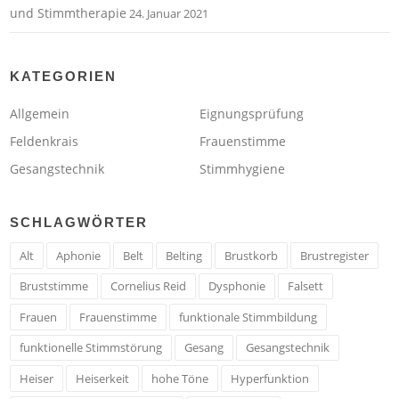
und Stimmtherapie
24. Januar 2021
KATEGORIEN
Allgemein
Eignungsprüfung
Feldenkrais
Frauenstimme
Gesangstechnik
Stimmhygiene
SCHLAGWÖRTER
Alt
Aphonie
Belt
Belting
Brustkorb
Brustregister
Bruststimme
Cornelius Reid
Dysphonie
Falsett
Frauen
Frauenstimme
funktionale Stimmbildung
funktionelle Stimmstörung
Gesang
Gesangstechnik
Heiser
Heiserkeit
hohe Töne
Hyperfunktion