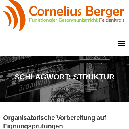
Zum
Inhalt
springen
Menü
SCHLAGWORT:
STRUKTUR
Organisatorische Vorbereitung auf
Eignungsprüfungen