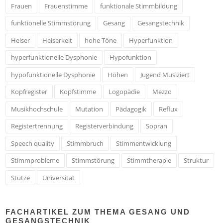
Frauen
Frauenstimme
funktionale Stimmbildung
funktionelle Stimmstörung
Gesang
Gesangstechnik
Heiser
Heiserkeit
hohe Töne
Hyperfunktion
hyperfunktionelle Dysphonie
Hypofunktion
hypofunktionelle Dysphonie
Höhen
Jugend Musiziert
Kopfregister
Kopfstimme
Logopädie
Mezzo
Musikhochschule
Mutation
Pädagogik
Reflux
Registertrennung
Registerverbindung
Sopran
Speech quality
Stimmbruch
Stimmentwicklung
Stimmprobleme
Stimmstörung
Stimmtherapie
Struktur
Stütze
Universität
FACHARTIKEL ZUM THEMA GESANG UND
GESANGSTECHNIK